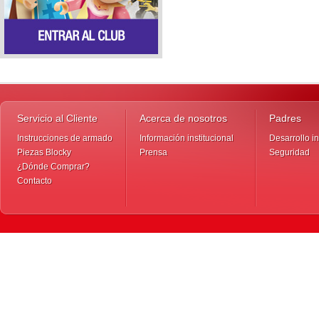
Servicio al Cliente
Acerca de nosotros
Padres
Instrucciones de armado
Información institucional
Desarrollo in
Piezas Blocky
Prensa
Seguridad
¿Dónde Comprar?
Contacto